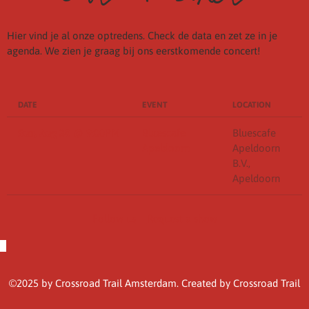
Hier vind je al onze optredens. Check de data en zet ze in je
agenda. We zien je graag bij ons eerstkomende concert!
DATE
EVENT
LOCATION
Sun, Aug 30
@
9:00PM
Bluescafe
Bluescafe
Apeldoorn
Apeldoorn
B.V.,
Apeldoorn
Follow us
Request a show
©2025 by Crossroad Trail Amsterdam. Created by Crossroad Trail